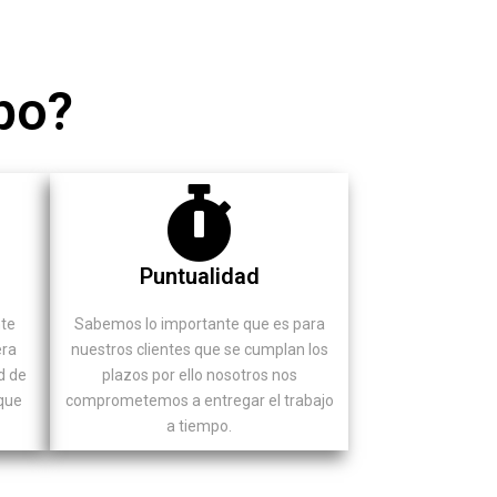
po?
Puntualidad
nte
Sabemos lo importante que es para
era
nuestros clientes que se cumplan los
d de
plazos por ello nosotros nos
 que
comprometemos a entregar el trabajo
a tiempo.