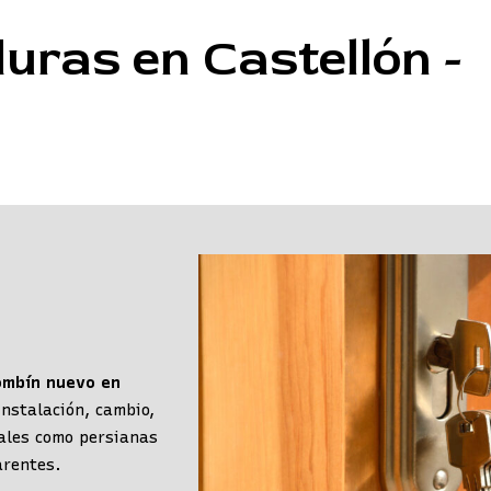
uras en Castellón -
ombín nuevo en
instalación, cambio,
cales como persianas
arentes.