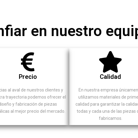
fiar en nuestro equi
Precio
Calidad
ias al aval de nuestros clientes y
En nuestra empresa únicame
ra trayectoria podemos ofrecer el
utilizamos materiales de prim
diseño y fabricación de piezas
calidad para garantizar la calida
licas al mejor precio del mercado.
todas y cada una de las piezas
fabricamos.