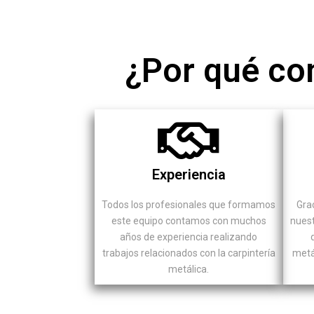
¿Por qué con
Experiencia
Todos los profesionales que formamos
Grac
este equipo contamos con muchos
nuest
años de experiencia realizando
trabajos relacionados con la carpintería
metá
metálica.