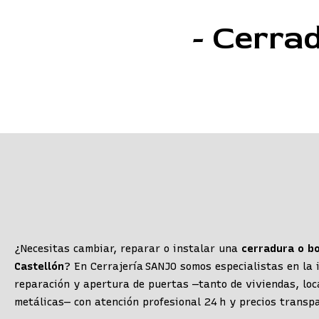
CERRADURAS EN
- Cerrad
CASTELLÓN
¿Necesitas cambiar, reparar o instalar una
cerradura o b
Castellón
? En Cerrajería SANJO somos especialistas en la 
reparación y apertura de puertas —tanto de viviendas, lo
metálicas— con atención profesional 24 h y precios transp