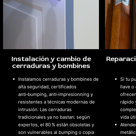
Instalación y cambio de
Reparaci
cerraduras y bombines
Instalamos cerraduras y bombines de
Si tu p
alta seguridad, certificados
llave o
anti‑bumping, anti‑impresionning y
ofrece
resistentes a técnicas modernas de
rápido 
intrusión. Las cerraduras
complet
tradicionales ya no bastan: según
vida úti
expertos, el 80 % están obsoletas y
Atende
son vulnerables al bumping o copia
metáli