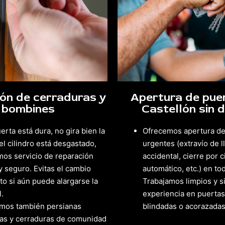
ón de cerraduras y
Apertura de pue
bombines
Castellón sin 
uerta está dura, no gira bien la
Ofrecemos apertura de
 el cilindro está desgastado,
urgentes (extravío de l
mos servicio de reparación
accidental, cierre por c
y seguro. Evitas el cambio
automático, etc.) en tod
o si aún puede alargarse la
Trabajamos limpios y s
l.
experiencia en puertas
mos también persianas
blindadas o acorazadas
cas y cerraduras de comunidad